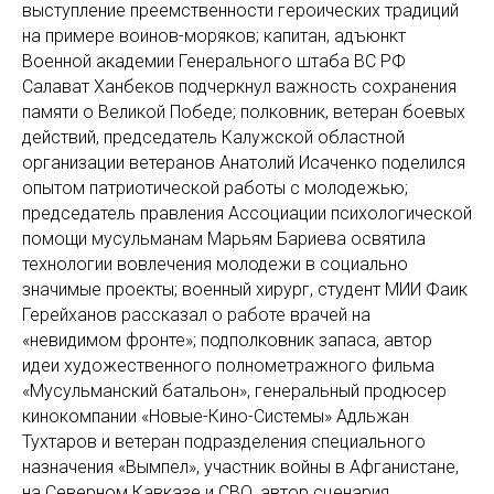
выступление преемственности героических традиций
на примере воинов-моряков; капитан, адъюнкт
Военной академии Генерального штаба ВС РФ
Салават Ханбеков подчеркнул важность сохранения
памяти о Великой Победе; полковник, ветеран боевых
действий, председатель Калужской областной
организации ветеранов Анатолий Исаченко поделился
опытом патриотической работы с молодежью;
председатель правления Ассоциации психологической
помощи мусульманам Марьям Бариева освятила
технологии вовлечения молодежи в социально
значимые проекты; военный хирург, студент МИИ Фаик
Герейханов рассказал о работе врачей на
«невидимом фронте»; подполковник запаса, автор
идеи художественного полнометражного фильма
«Мусульманский батальон», генеральный продюсер
кинокомпании «Новые-Кино-Системы» Адльжан
Тухтаров и ветеран подразделения специального
назначения «Вымпел», участник войны в Афганистане,
на Северном Кавказе и СВО, автор сценария