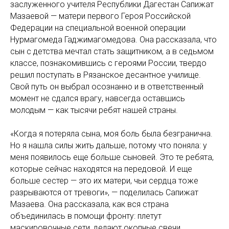
заслуженного учителя Республики Дагестан Сапижат
Мазаевой — матери первого Героя Российской
Федерации на специальной военной операции
Нурмагомеда Гаджимагомедова. Она рассказала, что
сын с детства мечтал стать защитником, а в седьмом
классе, познакомившись с героями России, твердо
решил поступать в Рязанское десантное училище.
Свой путь он выбрал осознанно и в ответственный
момент не сдался врагу, навсегда оставшись
молодым — как тысячи ребят нашей страны.
«Когда я потеряла сына, моя боль была безгранична.
Но я нашла силы жить дальше, потому что поняла: у
меня появилось еще больше сыновей. Это те ребята,
которые сейчас находятся на передовой. И еще
больше сестер — это их матери, чьи сердца тоже
разрываются от тревоги», — поделилась Сапижат
Мазаева. Она рассказала, как вся страна
объединилась в помощи фронту: плетут
маскировочные сети, делают окопные свечи,