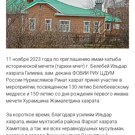
11 ноября 2023 года по приглашению имам-хатыба
исторической мечети (тарихи мәчет) г. Белебей Ильдар
хазрата Галиева, зам. декана ФОВИИ РИУ ЦДУМ
России Нуриаслямов Ринат хазрат принял участие в
мероприятии, посвященном 130-летию Белебеевскому
медресе и 150-летию со дня рождения первого имама
мечети Хурамшина Жамалетдина хазрата.
За короткое время, благодаря усилиям Ильдар
хазрата, имам-мухтасиба района Фархат хазрата
Хамитова, а так же всех неравнодушных мусульман,