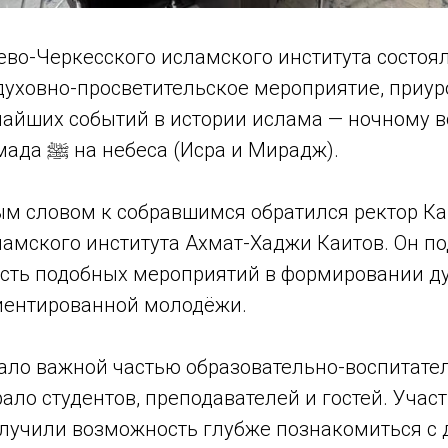
ево-Черкесского исламского института состоя
духовно-просветительское мероприятие, приур
чайших событий в истории ислама — ночному 
Пророка Мухаммада ﷺ на небеса (Исра и Мирадж).
ым словом к собравшимся обратился ректор Ка
ламского института Ахмат-Хаджи Каитов. Он п
сть подобных мероприятий в формировании ду
иентированной молодёжи.
ало важной частью образовательно-воспитате
рало студентов, преподавателей и гостей. Учас
лучили возможность глубже познакомиться с 