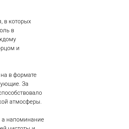
, в которых
оль в
аждому
орцом и
на в формате
вующие. За
способствовало
кой атмосферы.
, а напоминание
ней чистоты и