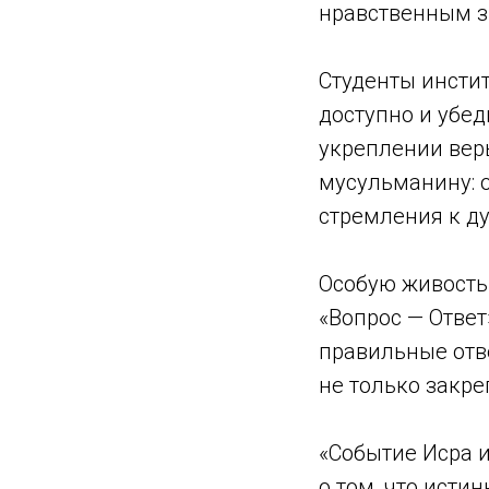
нравственным з
Студенты инсти
доступно и убед
укреплении веры
мусульманину: о
стремления к д
Особую живость
«Вопрос — Ответ
правильные отв
не только закр
«Событие Исра и
о том, что исти