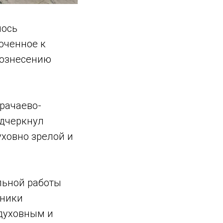
лось
оченное к
вознесению
рачаево-
одчеркнул
ховно зрелой и
льной работы
тники
духовным и