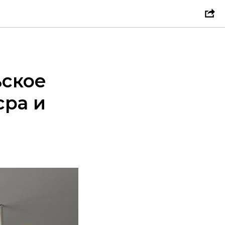
ьское
сра и