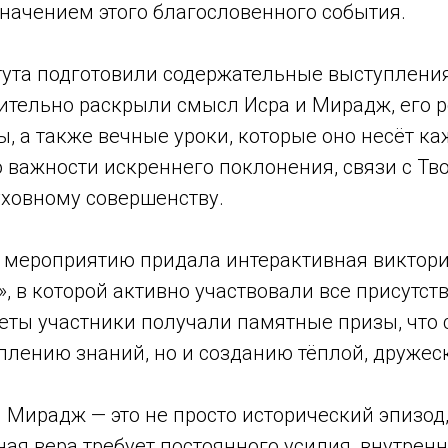
начением этого благословенного события.
тута подготовили содержательные выступления
ительно раскрыли смысл Исра и Мирадж, его р
, а также вечные уроки, которые оно несёт к
 важности искреннего поклонения, связи с Тв
уховному совершенству.
 мероприятию придала интерактивная виктори
», в которой активно участвовали все присутст
еты участники получали памятные призы, что 
еплению знаний, но и созданию тёплой, дружес
 Мирадж — это не просто исторический эпизод
нная вера требует постоянного усилия, внутрен