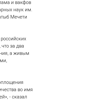
лама и вакфов
арных наук им.
атыб Мечети
 российских
что за два
ения, а живым
ми,
воплощения
ичества во имя
й», - сказал