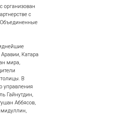
с организован
артнерстве с
, Объединенные
виднейшие
 Аравии, Катара
ан мира,
дители
толицы. В
го управления
ь Гайнутдин,
Рушан Аббясов,
амидуллин,