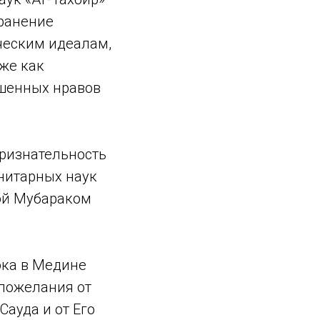
транение
ческим идеалам,
же как
ышенных нравов
ризнательность
нитарных наук
ой Мубараком
ока в Медине
опожелания от
ауда и от Его