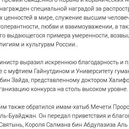
 награжден специальной наградой за распрос
х ценностей в мире, служение высшим челове
олерантности, любви и взаимоуважении, а так
его выдающегося примера умеренности, возв
лигиям и культурам России..
инистр выразил искреннюю благодарность и п
е с муфтием Гайнутдином и Университету гума
бин Зайда, представленному доктором Халиф
рганизацию конкурса на столь высоком уровне.
им также обратился имам-хатыб Мечети Прор
ль-Буайджан. Он передал приветствия и благ
Святынь, Короля Салмана бин Абдулазиза Аль С