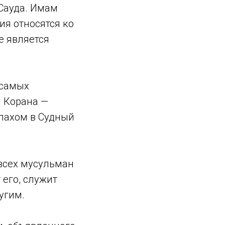
Сауда. Имам
ия относятся ко
е является
 самых
и Корана —
ллахом в Судный
всех мусульман
 его, служит
угим.