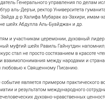
едатель Генерального управления по делам ис
бтур аль-Деръи, ректор Университета гуманит
Зайда д-р Халифа Мубарак аз-Захири, имам-х
не шейх Абдулла Аль-Буайджан и др.
стям и участникам церемонии, духовный лидер
ный муфтий шейх Равиль Гайнутдин напомнил, 
курс стал не просто состязанием в красоте чт
и взаимопонимания между народами и страна
 любовью к Священному Писанию.
е событие является примером практического 
матии и результатом международного сотрудн
ечеловеческих духовно-нравственных ценносте