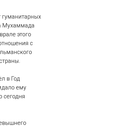
т гуманитарных
ха Мухаммада
еврале этого
 отношения с
ульманского
страны.
л в Год
идало ему
о сегодня
севышнего