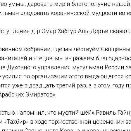
тво уммы, даровать мир и благополучие нашей
ульман следовать коранической мудрости во вс
ыступления д-р Омар Хабтур Аль-Деръи сказал:
ловенном собрании, где мы чествуем Священны
хранителей и чтецов, мы выражаем благодарно
це Духовного управления мусульман России з
 усилия по организации этого выдающегося ко
тся уже в двадцать третий раз, а в этом году 
рабских Эмиратов».
достью напомнил, что муфтий шейх Равиль Гай
и «Тахбир» в ходе торжественной церемонии з
премии Священного Корана и коранических на