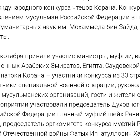
ждународного конкурса чтецов Корана. Конкур
лением мусульман Российской Федерации в п
гуманитарных наук им. Мохаммеда бин Зайда
ты.
 котября приняли участие министры, муфтии, 
енных Арабских Эмиратов, Египта, Саудовской
 знатоки Корана – участники конкурса из 30 стр
стники специальной военной операции, руково
мусульманских организаций, гости и жители с
ероприятии участвовали председатель Духовно
ийской Федерации главный муфтий шейх Равил
, председатель оргкомитета конкурса муфтий 
й Отечественной войны Фатых Игнатуллович Х