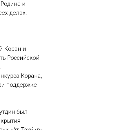
 Родине и
ех делах.
й Коран и
сть Российской
а
нкурса Корана,
при поддержке
нутдин был
акрытия
ук «Ат-Тахбир»