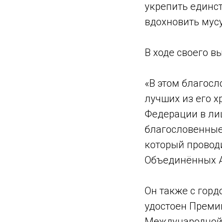
укрепить единс
вдохновить мус
В ходе своего в
«В этом благос
лучших из его 
Федерации в ли
благословенные
который проводи
Объединённых А
Он также с гор
удостоен Преми
Международной 