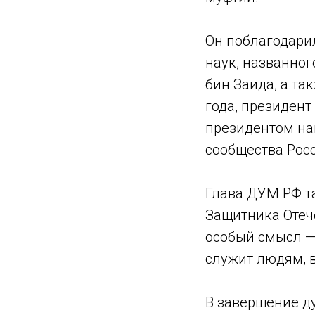
Он поблагодари
наук, названно
бин Заида, а та
года, президен
президентом на
сообщества Росс
Глава ДУМ РФ т
Защитника Отече
особый смысл — 
служит людям, в
В завершение д