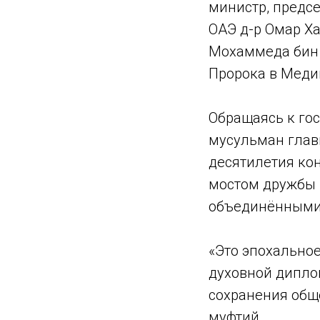
министр, предс
ОАЭ д-р Омар Ха
Мохаммеда бин 
Пророка в Меди
Обращаясь к го
мусульман глав
десятилетия кон
мостом дружбы 
объединёнными
«Это эпохально
духовной дипло
сохранения общ
муфтий.