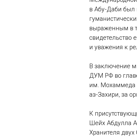
в Абу-Даби был
гуманистически
выраженным в т
свидетельство 
и уважения к ре
В заключение м
ДУМ РФ во глав
им. Мохаммеда 
аз-Захири, за о
К присутствующ
Шейх Абдулла А
Хранителя двух 