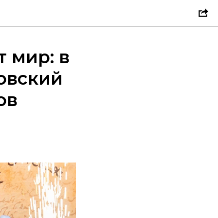
 мир: в
овский
ов