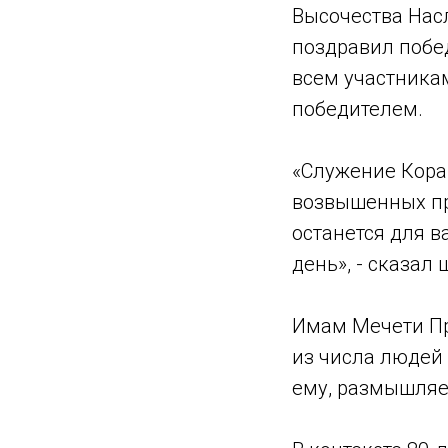
Высочества Нас
поздравил побед
всем участникам
победителем.
«Служение Кора
возвышенных пр
останется для в
день», - сказал
Имам Мечети Пр
из числа людей 
ему, размышляет