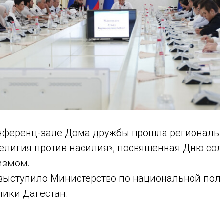
конференц-зале Дома дружбы прошла регионал
елигия против насилия», посвященная Дню со
измом.
выступило Министерство по национальной пол
лики Дагестан.