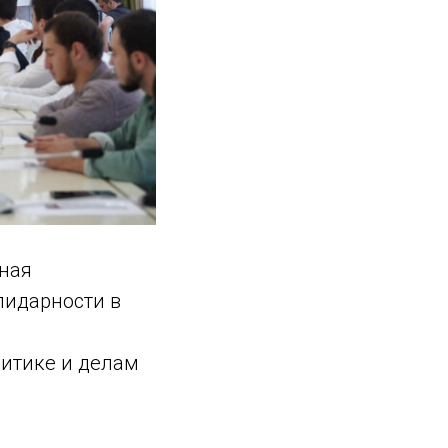
ьная
лидарности в
итике и делам