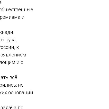
в
и общественные
тремизма и
ухкади
ы вуза.
оссии, к
проявлением
вующим и о
лать всё
рились; не
аких оснований
 задача по