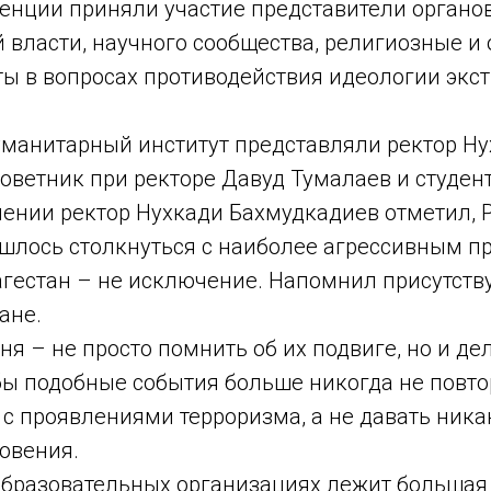
ренции приняли участие представители органо
й власти, научного сообщества, религиозные 
ты в вопросах противодействия идеологии экс
уманитарный институт представляли ректор Н
оветник при ректоре Давуд Тумалаев и студент
ении ректор Нухкади Бахмудкадиев отметил, Р
шлось столкнуться с наиболее агрессивным 
агестан – не исключение. Напомнил присутст
ане.
ня – не просто помнить об их подвиге, но и де
бы подобные события больше никогда не повто
 с проявлениями терроризма, а не давать ник
овения.
 образовательных организациях лежит большая