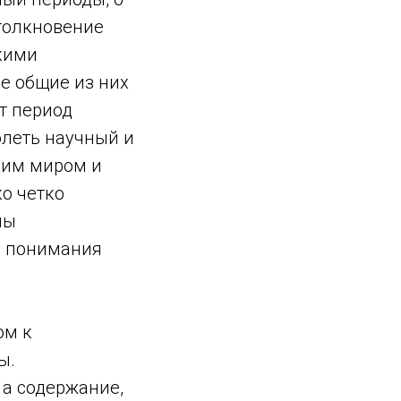
столкновение
кими
е общие из них
от период
леть научный и
ким миром и
ко четко
мы
о понимания
ом к
ы.
 а содержание,