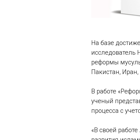
На базе достиж
исследователь 
реформы мусуль
Пакистан, Иран, 
В работе «Рефо
ученый предста
процесса с учет
«В своей работ
развития ислам