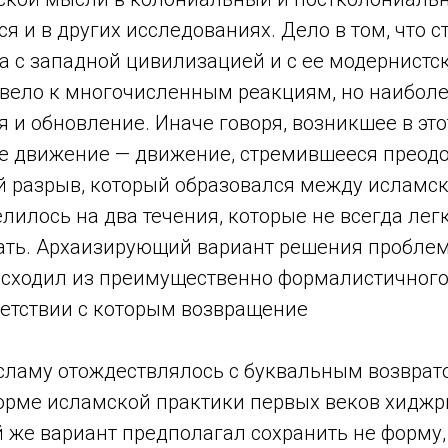
ся и в других исследованиях. Дело в том, что 
а с западной цивилизацией и с ее модернистс
вело к многочисленным реакциям, но наиболе
я и обновление. Иначе говоря, возникшее в эт
 движение — движение, стремившееся преодо
й разрыв, который образовался между исламс
лилось на два течения, которые не всегда лег
ть. Архаизирующий вариант решения пробле
сходил из преимущественно формалистичног
ветствии с которым возвращение
сламу отождествлялось с буквальным возврат
орме исламской практики первых веков хиджр
 же вариант предполагал сохранить не форму,