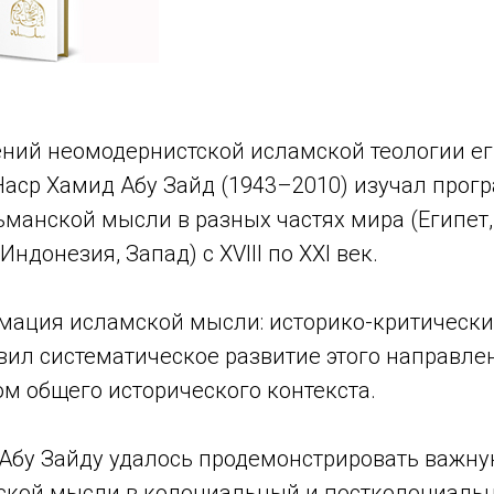
ений неомодернистской исламской теологии е
Наср Хамид Абу Зайд (1943–2010) изучал прог
манской мысли в разных частях мира (Египет,
Индонезия, Запад) с XVIII по XXI век.
рмация исламской мысли: историко-критически
вил систематическое развитие этого направле
ом общего исторического контекста.
е Абу Зайду удалось продемонстрировать важн
ской мысли в колониальный и постколониальн