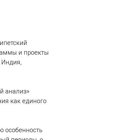
гипетский
раммы и проекты
 Индия,
й анализ»
ния как единого
ую особенность
ый периоды, о