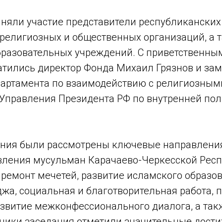
иняли участие представители республикански
 религиозных и общественных организаций, а 
бразовательных учреждений. С приветственны
атились директор Фонда Михаил Грязнов и зам
артамента по взаимодействию с религиозным
Управления Президента РФ по внутренней по
ания были рассмотрены ключевые направлени
вления мусульман Карачаево-Черкесской Респ
 ремонт мечетей, развитие исламского образов
джа, социальная и благотворительная работа,
азвитие межконфессионального диалога, а та
тники заседания отметили значительные дост