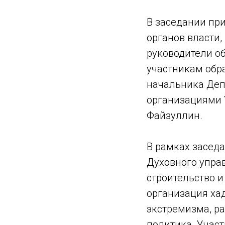
В заседании пр
органов власти,
руководители о
участникам обр
начальника Деп
организациями 
Файзуллин.
В рамках засед
Духовного упра
строительство и
организация ха
экстремизма, р
политика. Учас