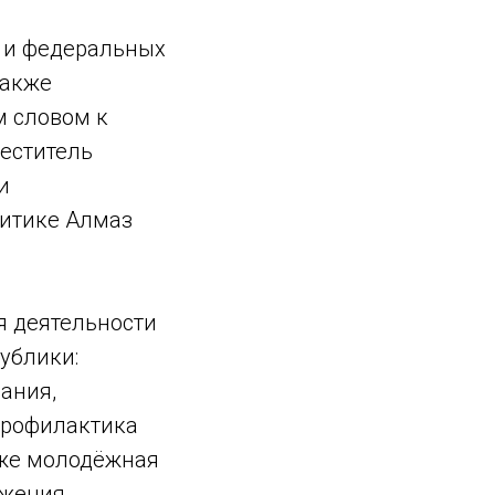
х и федеральных
также
м словом к
еститель
и
литике Алмаз
я деятельности
ублики:
ания,
 профилактика
кже молодёжная
ижения