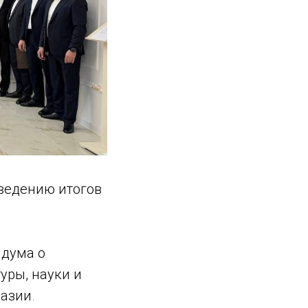
дведению итогов
ндума о
ры, науки и
хазии
.