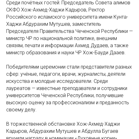
Среди почётных гостей: Председатель Совета алимов
СКФО Хож-Ахмед-Хаджи Кадыров, Ректор
Российского исламского университета имени Кунта-
Хаджи Абдурахим Мутушев, заместитель
Председателя Правительства Чеченской Республики —
министр ЧР по национальной политике, внешним
связям, печати и информации Ахмед Дудаев, а также
министр образования и науки ЧР Хож-Бауди Дааев.
Победителями церемонии стали представители разных
сфер: учёные, педагоги, врачи, журналисты, деятели
искусства и молодые исследователи. Среди
лауреатов — известные преподаватели и сотрудники
университетов Чеченской Республики, получившие
высокую оценку за профессионализм и преданность
своему делу.
В торжественной обстановке Хож-Ахмед-Хаджи
Кадыров, Абдурахим Мутушев и Абдулла Бугаев
вручили награду в номинации «Духовные корни»