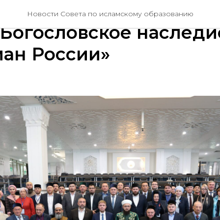
мии стартовал VI Болг
Новости Совета по исламскому образованию
Богословское наследи
ман России»