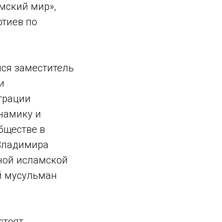
мский мир»,
фтиев по
лся заместитель
и
трации
намику и
бществе в
 Владимира
ной исламской
й мусульман
.
стоят