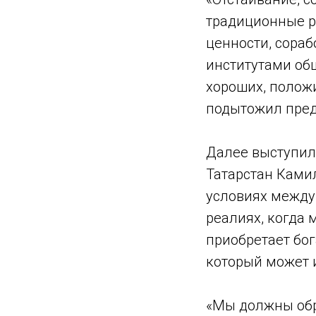
традиционные р
ценности, сора
институтами об
хороших, положи
подытожил пред
Далее выступил
Татарстан Камил
условиях между
реалиях, когда
приобретает бо
который может 
«Мы должны обр