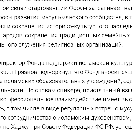
этой связи стартовавший Форум затрагивает н
осы развития мусульманского сообщества, в т
ия и сохранения историко-культурного наслед
народов, сохранения традиционных семейных 
льного служения религиозных организаций.
 директор Фонда поддержки исламской культур
хаил Грязнов подчеркнул, что Фонд вносит су
е исламских образовательных учреждений, сод
льности. По словам спикера, пристальный взг
-конфессиональное взаимодействие имеет вы
ь, в том числе в виде регулярных встреч с м
го сотрудничества с исламским духовенством,
а по Хаджу при Совете Федерации ФС РФ, успе