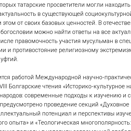
торых татарские просветители могли находить
актуальность в существующей социокультурной
 этом от своих базовых ценностей. В отечеств
богословии можно найти ответы на все актуа
 числе правомочность участия мусульман в сп
ии и противостояние религиозному экстремизм
муфтий.
тся работой Международной научно-практиче
III Болгарские чтения «Историко-культурное 
народов: современные подходы к изучению и с
 предусмотрено проведение секций «Духовное
еллектуальный потенциал и перспективы изуч
го опыта» и «Теологическая многополярность