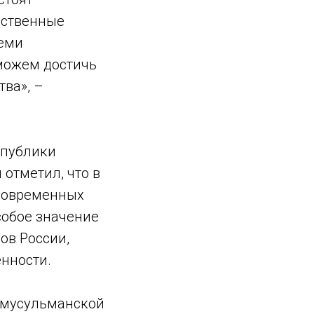
вственные
семи
сможем достичь
тва», –
спублики
отметил, что в
 современных
собое значение
ов России,
нности.
 мусульманской