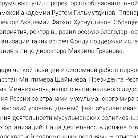
рума выступил проректор по образовательной
амской академии Рустем Гильмутдинов. Плена
ректор Академии Фархат Хуснутдинов. Обращая
оприятия, ректор выразил особую благодарнос
рганизации таких встреч Фонду поддержки исла
ания в лице директора Михаила Грязнова.
даря четкой позиции и системной работе перв
арстан Минтимера Шаймиева, Президента Рес
ама Минниханова, нашего национального лиде
ния России со странами мусульманского мира
 высокий уровень. Данный факт обуславливае
ния деятельности мусульманских религиозны
х организаций. Наша деятельность должна от
 адекватной современным реалиям», – отмети