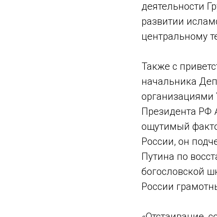
деятельности Гр
развитии ислам
центральному т
Также с привет
начальника Деп
организациями 
Президента РФ 
ощутимый факто
России, он под
Путина по восс
богословской ш
России грамотн
«Отстаивание, с