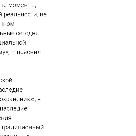
 те моменты,
 реальности, не
енном
льные сегодня
ециальной
у», – пояснил
ской
наследие
охранению», в
 наследие
ения
: традиционный