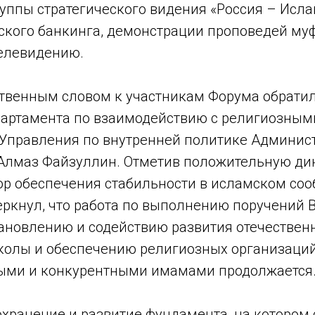
уппы стратегического видения «Россия – Исла
ского банкинга, демонстрации проповедей му
елевидению.
ственным словом к участникам Форума обрати
артамента по взаимодействию с религиозным
Управления по внутренней политике Админис
Алмаз Файзуллин. Отметив положительную ди
р обеспечения стабильности в исламском соо
черкнул, что работа по выполнению поручений
тановлению и содействию развития отечествен
колы и обеспечению религиозных организаци
ыми и конкурентными имамами продолжается
охранение и развитие фундамента, на котором 