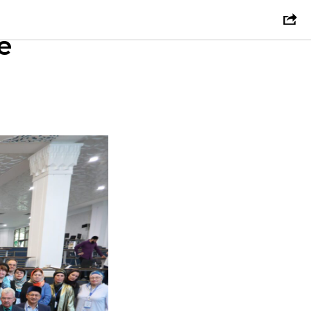
арский
е