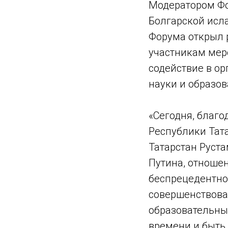
Модератором Фо
Болгарской исл
Форума открыл 
участникам мер
содействие в о
науки и образов
«Сегодня, благо
Республики Тат
Татарстан Руст
Путина, отноше
беспрецедентно
совершенствова
образовательны
времени и быть