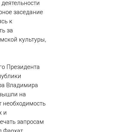
 деятельности
рное заседание
сь к
ть за
мской культуры,
ого Президента
публики
ра Владимира
 вышли на
т необходимость
х и
вечать запросам
л Фархат