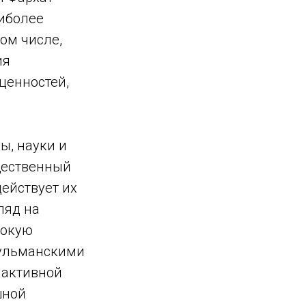
аиболее
ом числе,
ия
ценностей,
ы, науки и
щественный
ействует их
ляд на
сокую
усульманскими
 активной
шной