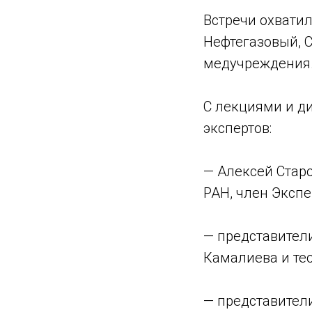
Встречи охвати
Нефтегазовый, С
медучреждения.
С лекциями и д
экспертов:
— Алексей Стар
РАН, член Экспе
— представител
Камалиева и те
— представител