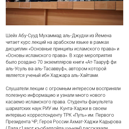
Шейх Абу-Сууд Мухаммад аль-Джудхи из Йемена
читает курс лекций на арабском языке в рамках
дисциплин «Основные принципы исламского права» и
«Основы исламского права». В ходе мероприятия
было роздано 70 экземпляров книги «Ат-Тааруф фи
аль-Усуль ва аль-Тасаввуф», автором которой
является ученый ибн Хаджара аль-Хайтами.
Слушатели лекции с огромным интересом восприняли
полезную информацию и узнали много нового
касаемо исламского права. Студенты факультета
шариатских наук РИУ им. Кунта-Хаджи в своем
интервью корреспонденту ТРК «Путь» им. Первого
Президента ЧР, Героя России Ахмат-Хаджи Кадырова
(Дала г1азот къобалдойла цуьнан!) рассказали,